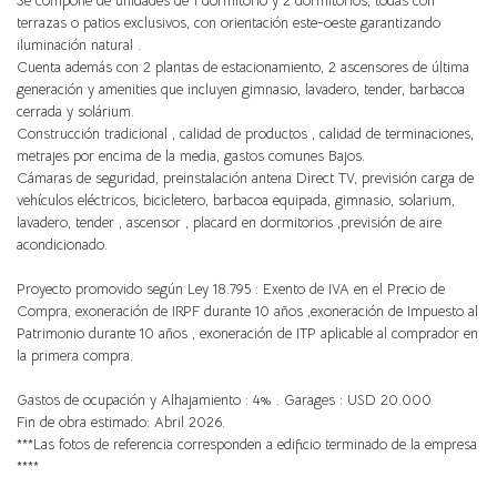
Se compone de unidades de 1 dormitorio y 2 dormitorios, todas con
terrazas o patios exclusivos, con orientación este-oeste garantizando
iluminación natural .
Cuenta además con 2 plantas de estacionamiento, 2 ascensores de última
generación y amenities que incluyen gimnasio, lavadero, tender, barbacoa
cerrada y solárium.
Construcción tradicional , calidad de productos , calidad de terminaciones,
metrajes por encima de la media, gastos comunes Bajos.
Cámaras de seguridad, preinstalación antena Direct TV, previsión carga de
vehículos eléctricos, bicicletero, barbacoa equipada, gimnasio, solarium,
lavadero, tender , ascensor , placard en dormitorios ,previsión de aire
acondicionado.
Proyecto promovido según Ley 18.795 : Exento de IVA en el Precio de
Compra, exoneración de IRPF durante 10 años ,exoneración de Impuesto al
Patrimonio durante 10 años , exoneración de ITP aplicable al comprador en
la primera compra.
Gastos de ocupación y Alhajamiento : 4% . Garages : USD 20.000
Fin de obra estimado: Abril 2026.
***Las fotos de referencia corresponden a edificio terminado de la empresa
****