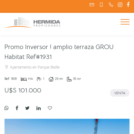
Promo Inversor ! amplio terraza GROU
Habitat Ref#1931
Apartamento en Parque Batlle
Ref: 1931
MA
1
29 m²
35 m²
U$S 101.000
VENTA