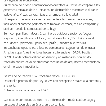
privilegiada de Montevideo.
Su fachada de diseño contemporáneo orientada al Norte les confiere a las
generosas terrazas de las unidades, un disfrutable asoleamiento durante
todo el año. Vistas panorámicas a la rambla y a la ciudad.
Un espacio que se adapta verdaderamente a las nuevas necesidades,
facilitando el entorno perfecto para trabajar, entrenar, relajar, compartir y
disfrutar desde la comodidad de tu hogar.
Sum con parrillero indoor , 2 parrilleros outdoor , sector de fuegos ,
fogonero , área fitness outdoor , circuito aeróbico (80 mts), co-work, ,
sala kinder , playroom , patio zen, jardín , laundry, bike parking.
58 Cocheras opcionales. 2 locales comerciales. Lujoso hall de entrada.
Amplias superficies interiores hacen la diferencia en GROU Habitat.
GROU Habitat ofrece calidad en diseño y en materiales, con sólido
respaldo constructivo de empresas y estudios de arquitectos reconocidos
en el mercado inmobiliario.
Gastos de ocupación 5 %. Cocheras desde USD 20.000
Desarrollo promovido por Ley 18.795 con beneficios fiscales a la compra y
a la renta.
Entrega proyectada Julio de 2026.
Contáctate con nosotros para más información , modalidad de pago y
unidades disponibles en ésta gran oportunidad.