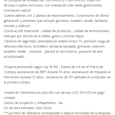
Se compone de unidades de 1 dormitorio y 2 dormitorios, todas con
terrazas o patios exclusivos, con orientación este-oeste garantizando
iluminación natural .
Cuenta además con 2 plantas de estacionamiento, 2 ascensores de última
generación y amenities que incluyen gimnasio, lavadero, tender, barbacoa
cerrada y solárium.
Construcción tradicional , calidad de productos , calidad de terminaciones,
metrajes por encima de la media, gastos comunes Bajos.
Cámaras de seguridad, preinstalación antena Direct TV, previsión carga de
vehículos eléctricos, bicicletero, barbacoa equipada, gimnasio, solarium,
lavadero, tender , ascensor , placard en dormitorios ,previsión de aire
acondicionado.
Proyecto promovido según Ley 18.795 : Exento de IVA en el Precio de
Compra, exoneración de IRPF durante 10 años ,exoneración de Impuesto al
Patrimonio durante 10 años , exoneración de ITP aplicable al comprador en
la primera compra.
Unidad de 1 dormitorio en piso alto con terraza USD 133.000 en pago
contado.
Gastos de ocupación y Alhajamiento : 4% .
Fin de obra estimado: Abril 2026.
***Las fotos de referencia corresponden a edificio terminado de la empresa