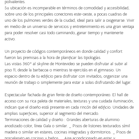
polivalentes.
Su ubicación es incomparable en términos de comodidad y accesibilidad,
sobre uno de los principales conectores este-oeste, a pocas cuadras de
uno de los pulmones verdes de la ciudad, ideal para salir a oxigenarse. Vivir
en medio de un universo de servicios y entretenimiento es una gran ventaja
para poder resolver casi todo caminando, ganar tiempo y mantenerte
activo.
Un proyecto de códigos contemporáneos en donde calidad y confort
fueron las premisas a la hora de planificar las tipologías.
Las vistas 360º al skyline de Montevideo se pueden disfrutar al subir al
piso 11, desde la barbacoa o mientras te ejercitás en el gimnasio. Un
espacio dentro de tu edificio para disfrutar con invitados, organizar una
reunión de trabajo o simplemente para estar a solas disfrutando del lugar.
Espectacular fachada de gran fente de diseño contemporáneo. El hall de
acceso con su rica paleta de materiales, texturas y una cuidada iluminación,
indican que el diseño está presente en cada rincón del edificio. Unidades de
amplias superficies, superior al segmento del mercado.
Terminaciones de calidad y diseño : Grandes aberturas de aluminio
anodizado color, línea Gala o similar. _ Pisos de listones texturados símil
madera o similar en estares, cocinas integradas y dormitorios. _ Pisos de
porcelanato en cocinas y baños. _ Aire acondicionado en estar y